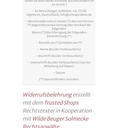
füllen Sie bitte dieses Formular aus und senden Sie
es zurück.)
– An Heinz Dengel, Aufhofstr. 46, 55218
Ingelheim, Deutschland, info@schnapsideen.de
– Hiermit widerrufe(n) ich/wir (*) den von mir/uns
(*) abgeschlossenen Vertrag über den Kauf der
folgenden
Waren (*)/die Erbringung der folgenden
Dienstleistung (*)
– Bestellt am (*)/erhalten am (*)
– Name des/der Verbraucher(s)
– Anschrift des/der Verbraucher(s)
– Unterschrift des/der Verbraucher(s) (nur bei
Mitteilung auf Papier)
– Datum
(*) Unzutreffendes streichen.
Widerrufsbelehrung
erstellt
mit dem
Trusted Shops
Rechtstexter in Kooperation
mit
Wilde Beuger Solmecke
Rechtsanwälte
.