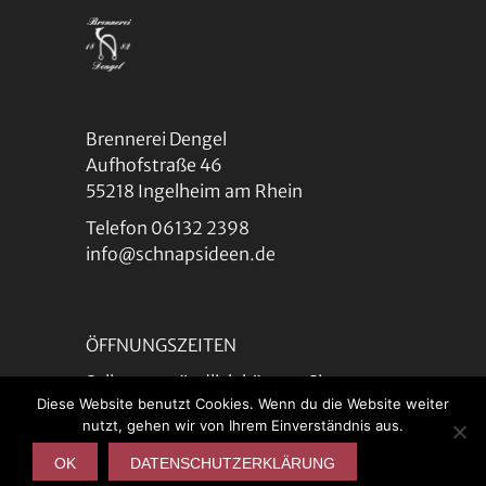
Brennerei Dengel
Aufhofstraße 46
55218 Ingelheim am Rhein
Telefon 06132 2398
info@schnapsideen.de
ÖFFNUNGSZEITEN
Selbstverständlich können Sie uns
Diese Website benutzt Cookies. Wenn du die Website weiter
nach Vereinbarung jederzeit
nutzt, gehen wir von Ihrem Einverständnis aus.
besuchen, die Produkte probieren und
kaufen.
OK
DATENSCHUTZERKLÄRUNG