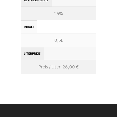
ALKOHOLGEHALT
25%
INHALT
0,5L
LITERPREIS
Preis / Liter: 26,00 €