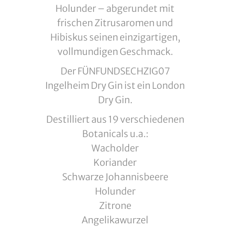
Holunder – abgerundet mit
frischen Zitrusaromen und
Hibiskus seinen einzigartigen,
vollmundigen Geschmack.
Der FÜNFUNDSECHZIG07
Ingelheim Dry Gin ist ein London
Dry Gin.
Destilliert aus 19 verschiedenen
Botanicals u.a.:
Wacholder
Koriander
Schwarze Johannisbeere
Holunder
Zitrone
Angelikawurzel