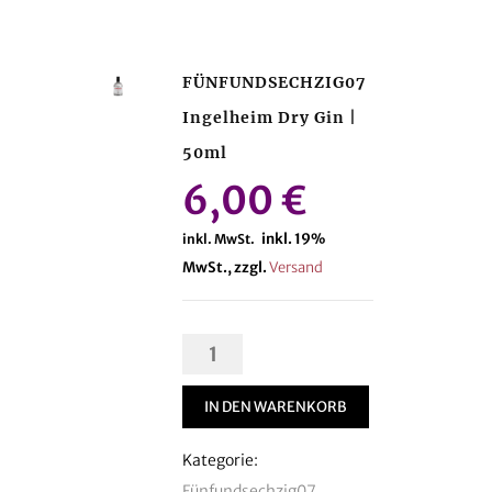
FÜNFUNDSECHZIG07
Ingelheim Dry Gin |
50ml
6,00
€
inkl. 19%
inkl. MwSt.
MwSt., zzgl.
Versand
FÜNFUNDSECHZIG07
Ingelheim
Dry
IN DEN WARENKORB
Gin
Kategorie:
|
Fünfundsechzig07