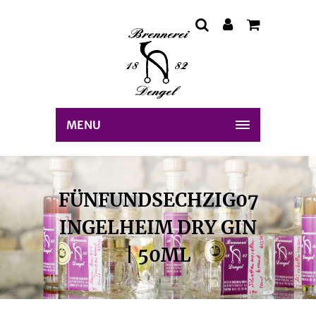
MENU
FÜNFUNDSECHZIG07
INGELHEIM DRY GIN
| 50ML