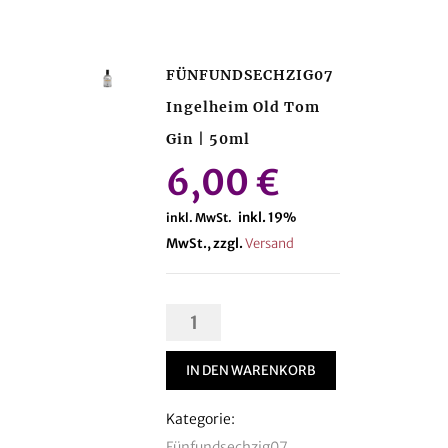
FÜNFUNDSECHZIG07
Ingelheim Old Tom
Gin | 50ml
6,00
€
inkl. 19%
inkl. MwSt.
MwSt., zzgl.
Versand
FÜNFUNDSECHZIG07
Ingelheim
Old
IN DEN WARENKORB
Tom
Kategorie:
Gin
Fünfundsechzig07