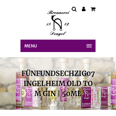
MENU
FÜNFUNDSECHZIG07
INGELHEIM OLD TO
M GIN | 50ML