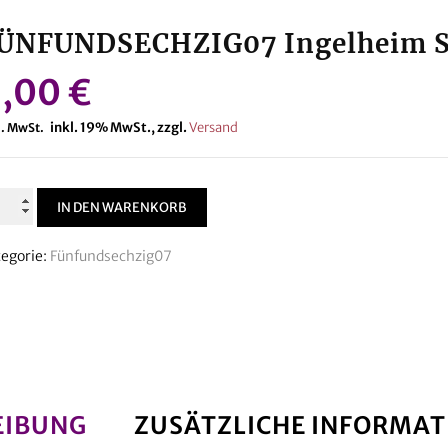
ÜNFUNDSECHZIG07 Ingelheim Sl
6,00
€
inkl. 19% MwSt., zzgl.
Versand
l. MwSt.
NFUNDSECHZIG07
IN DEN WARENKORB
gelheim
oe
egorie:
Fünfundsechzig07
n
ml
enge
EIBUNG
ZUSÄTZLICHE INFORMAT