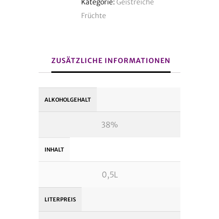
Kategorie:
Geistreiche
Birnen
Früchte
Menge
ZUSÄTZLICHE INFORMATIONEN
ALKOHOLGEHALT
38%
INHALT
0,5L
LITERPREIS