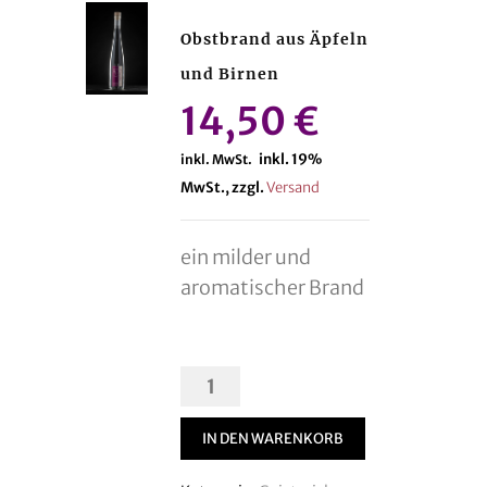
Obstbrand aus Äpfeln
und Birnen
14,50
€
inkl. 19%
inkl. MwSt.
MwSt., zzgl.
Versand
ein milder und
aromatischer Brand
Obstbrand
aus
Äpfeln
IN DEN WARENKORB
und