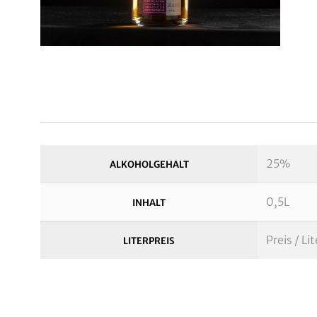
25%
ALKOHOLGEHALT
0,5L
INHALT
Preis / Li
LITERPREIS