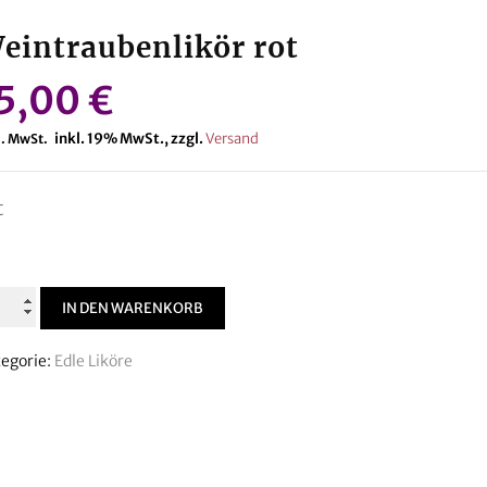
eintraubenlikör rot
5,00
€
inkl. 19% MwSt., zzgl.
Versand
l. MwSt.
t
intraubenlikör
IN DEN WARENKORB
t
enge
egorie:
Edle Liköre