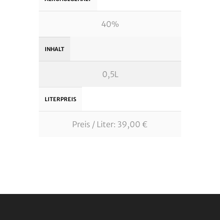
40%
INHALT
0,5L
LITERPREIS
Preis / Liter: 39,00 €